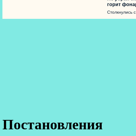
горит фона
Столкнулись 
Постановления