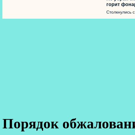
горит фона
Столкнулись 
Порядок обжалован